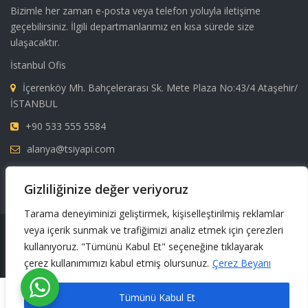
Bizimle her zaman e-posta veya telefon yoluyla iletişime
geçebilirsiniz. İlgili departmanlarımız en kısa sürede size
ulaşacaktır.
İstanbul Ofis
İçerenköy Mh. Bahçelerarası Sk. Mete Plaza No:43/4 Ataşehir/
İSTANBUL
+90 533 555 5584
alanya@tsiyapi.com
FAX: +90 242 515 04 24
Gizliliğinize değer veriyoruz
Tarama deneyiminizi geliştirmek, kişiselleştirilmiş reklamlar
veya içerik sunmak ve trafiğimizi analiz etmek için çerezleri
Tüm Hakları Saklıdır © 2023 - TSI Yapı
kullanıyoruz. "Tümünü Kabul Et" seçeneğine tıklayarak
çerez kullanımımızı kabul etmiş olursunuz.
Çerez Beyanı
English
Türkçe
Русский
Tümünü Kabul Et