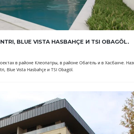
NTRI, BLUE VISTA HASBAHÇE И TSI OBAGÖL.
оектах в районе Клеопатры, в районе Обагёль и в Хасбахче. На
ri, Blue Vista Hasbahçe и TSI Obagöl.